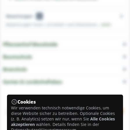
Bewertungen
0
Bewertungen lesen, schreiben und diskutieren...
mehr
Pflanzenhof Moosheide
Baumschule
Brennholz
Garten & Landschaftsbau
Unsere Zahlungsarten
Cookies
Wir verwenden technisch notwendige Cookies, um
diese Website sicher zu betreiben. Optionale Cookies
(z. B. Analytics) setzen wir nur, wenn Sie
Alle Cookies
akzeptieren
wählen. Details finden Sie in der
Datenschutzerklärung
Impressum