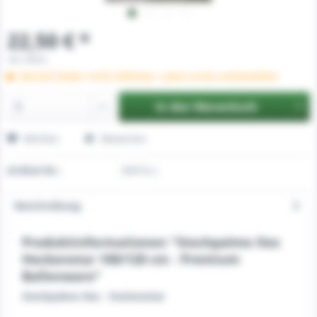
22,50 € *
inkl. MwSt.
Derzeit leider nicht lieferbar » Jetzt schon vorbestellen
In den
Warenkorb
Merken
Bewerten
Artikel-Nr.:
00016-c
Beschreibung
Produktinformationen "Stechpalme Ilex
Heckenstar 100/120 cm - Premium
Ballenware"
Stechpalme Ilex - Heckenstar