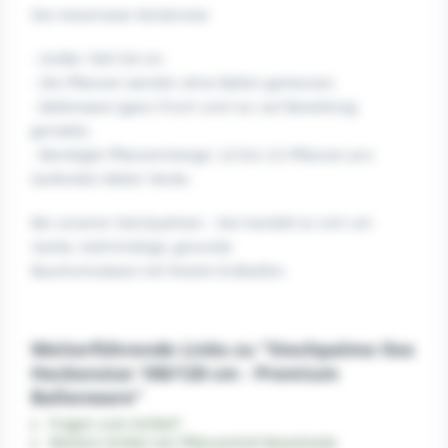
Ilex meserveae Heckenstar
- Größe 100/120 cm.
- Die Pflanzen werden ohne Ballen gemessen.
- Ballenware (ganz frisch und nur auf Bestellung
gerodet).
- Benötigte Pflanzenmenge: 2,0 bis 2,5 Pflanzen pro
laufenden Meter Hecke.
Bei unseren Stechpalmen - Ilex handelt es sich um
starke, mehrtriebige, gesunde
Baumschulware mit festem Erdballen.
Weiterführende Links zu "Stechpalme Ilex
Heckenstar 100/120 cm - Premium
Ballenware"
Fragen zum Artikel?
Weitere Artikel von Pflanzenhof Moosheide