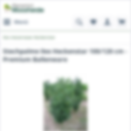
Menü
Ilex meserveae Heckenstar
Stechpalme Ilex Heckenstar 100/120 cm -
Premium Ballenware